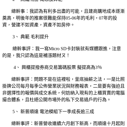
總幹事：我認為有利多出盡的可能，且建商購地成本逐漸
奠高，明後年的推案很難能保持05-06年的毛利，07年的投
資，營建不如資產，資產不如房仲。
3、 典範 毛利提升
總幹事評：我一寫Micro SD卡封裝就有媒體跟進，注意
的是，我只認為這是補漲題材ㄡ！
4、 興櫃提撥券商交易籌碼股票 擬提高為3％
總幹事評：問題不是在這裡啦，釜底抽薪之法，一是比照
掛牌公司每月每季公佈營業狀況與財務報表，二是要有強迫且
非選擇性的報價與成交系統，何妨納入現有的上櫃買賣的電腦
撮合體系，且杜絕公開市場外的私下交易過戶的行為。
5、 新普順達 電池模組下一季成長逾三成
總幹事評：新普營收連續六月創下新高，而順達十月起則