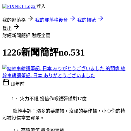
登入
我的部落格
我的部落格後台
我的帳號
登出
財經新聞簡評
財經企管
1226新聞簡評no.531
總
幹事耕讀筆記- 日本 ありがとうございました
19年前
1、 火力不繼 投信作帳銀彈僅剩17億
總幹事評：漲多的要結帳，沒漲的要作帳，小心你的持
股被投信拿去買單。
2、 高鐵鳴笛 概念股奔馳