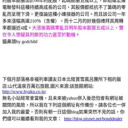
的股本膨脹加計06年的配股，起碼膨脹五成以上，即始連宏達
電聯發科這種持續高成長的公司，其股價都抵抗不了籌碼的零
亂而呈現下滑，更徨論這種小連接器的公司。而且該公司一年
多來漲幅高達210％（含權），而十二月的好幾個禮拜其周轉
率都逼近4成。
大漲後籌碼零亂且明年股本膨脹五成以上，實
在令人懷疑其判斷的功力甚至於動機
。
貓鼻頭by godchild
下個月部落格幸福列車讀友日本北陸賞雪風呂團所下榻的飯
店:山代溫泉百萬石旅館,圖片來源:該旅館網站:
http://www.hyaku.co.jp/
無名小站經常會當機，且未來被yahoo併入後恐怕會有網址被
關閉的風險，所以我在下列這個網址有作備份，請各位也一併
加入我的最愛，否則有朝一日這個blog如果突然不見的話，你
們還可以繼續看到我的文章：
http://blog.pixnet.net/bonddealer