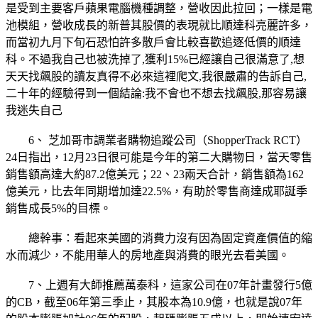
是受到主要客戶蘋果電腦機種調整，營收因此拉回；一樣是電
池模組，營收成長的新普其股價的表現就比順達科亮麗許多，
而當初九月下旬石恐怕許多散戶會比較喜歡追逐低價的順達
科。不過我自己也被洗掉了,獲利15%已經讓自己很滿意了,想
天天找飆股的讀友真得不必來這裡爬文,我很嚴肅的告訴自己,
二十年的經驗得到一個結論:我不會也不想去找飆股,那容易讓
我迷失自己
6、 芝加哥市調業者購物追蹤公司（ShopperTrack RCT）
24日指出，12月23日很可能是今年的第二大購物日，當天零售
銷售額高達大約87.2億美元；22、23兩天合計，銷售額為162
億美元，比去年同期增加達22.5%，有助於零售商達成耶誕季
銷售成長5%的目標。
總幹事：看起來美國的消費力沒有因為固定資產價值的縮
水而減少，不能用華人的房地產與消費的眼光去看美國。
7、上週有大師推薦萬泰科，這家公司在07年計畫發行5億
的CB，截至06年第三季止，其股本為10.9億，也就是說07年