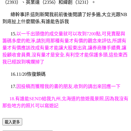
（2393）、英業達（2356）和緯創（3231）。
總幹事評:這則新聞我前前後後閱讀了好多遍,大立光跟NB
到底扯上什麼關係,有誰能告訴我
15.
以一千出頭億的成交量就可以攻到7200點,可見賣壓與
籌碼多麼的乾淨,請別用那種有量才有價的觀念來評估,所謂有
量才有價應該改成有量才能讓大股東出貨,讓券商賺手續費,讓
投顧收會員費,沒有量才是安全,有利空才能保護多頭,這些東西
我已經說到嘴爛掉了
16.11/20恢復鎖碼
17.
因投稿而獲贈我的書的朋友,收到的請出來回應一下
18.有誰能SEND給我九州,北海道的旅遊風景照,因為我沒有
那些地方的照片可以寫遊記
載入更多