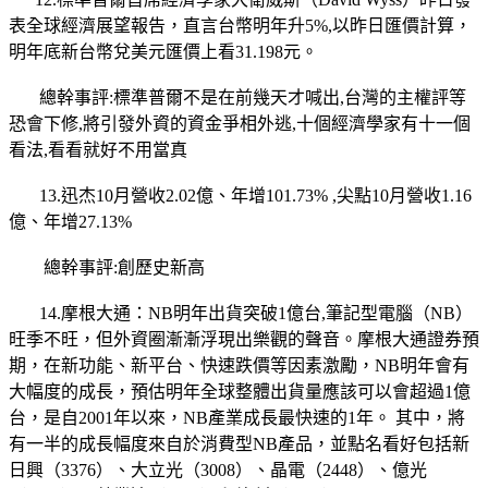
表全球經濟展望報告，直言台幣明年升5%,以昨日匯價計算，
明年底新台幣兌美元匯價上看31.198元。
總幹事評:標準普爾不是在前幾天才喊出,台灣的主權評等
恐會下修,將引發外資的資金爭相外逃,十個經濟學家有十一個
看法,看看就好不用當真
13.迅杰10月營收2.02億、年增101.73% ,尖點10月營收1.16
億、年增27.13%
總幹事評:創歷史新高
14.摩根大通：NB明年出貨突破1億台,筆記型電腦（NB）
旺季不旺，但外資圈漸漸浮現出樂觀的聲音。摩根大通證券預
期，在新功能、新平台、快速跌價等因素激勵，NB明年會有
大幅度的成長，預估明年全球整體出貨量應該可以會超過1億
台，是自2001年以來，NB產業成長最快速的1年。 其中，將
有一半的成長幅度來自於消費型NB產品，並點名看好包括新
日興（3376）、大立光（3008）、晶電（2448）、億光