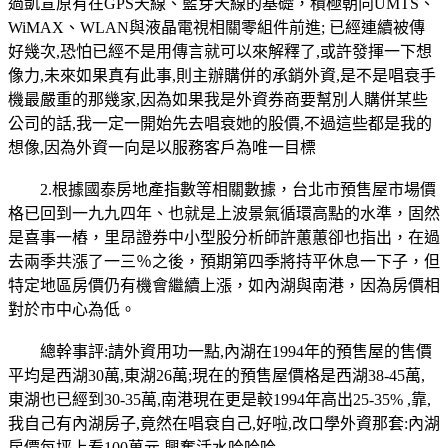
過凱宣原有在GPS天線、藍芽天線的基礎，積極朝向UMTS、
WiMAX、WLAN與液晶電視相關零組件前進; 已經連續被傳
好幾次,恐怕已經不是用傳言就可以來解釋了,或許發揮一下想
像力,未來如果真有此事,則主辦購併的承銷外資,是不是唱衰手
機最嚴重的那幾家,因為如果我是外資券商要幫別人購併某些
公司的話,我一定一開始先去唱衰她的股價,不過這些都是我的
想像,因為外資一向是以服務客戶為唯一目標
2.根據國泰房地產指數等相關數據，台北市預售屋市場價
格已回到一九九四年、也就是上波景氣循環高點的水準，固然
是喜事一樁，里昂證券中小型股分析師許蕙蕙卻也指出，在過
去兩季共漲了一三％之後，預期第四季將持平休息一下子，但
特定地區房價仍有機會繼續上漲，如內湖與南港，因為房價相
對於市中心為低。
總幹事評:請外資用功一點,內湖在1994年的預售屋的售價
平均是西湖30萬,東湖26萬;現在的預售屋價格是西湖38-45萬,
東湖也已經到30-35萬,南港現在更是較1994年高出25-35% ,靠,
我自己有內湖房子,竟然在唱衰自己,好啦,改口學外資那套:內湖
房價每坪上看100萬元,興奮活水哈哈哈