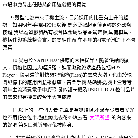
市場中激發出低階與商用遊戲機的買氣
9.薄型化為未來手機主流，目前採用的比重有上升的趨
勢，如果明年手機MP3化以後,是必要掀起更薄更輕的外殼與
按鍵,我認為塑膠製品有機會與金屬製品並駕齊驅,具備模具、
機構件與系統整合實力的零組件廠,在明年的4i電子潮流下不會
寂寞
10.受惠於NAND Flash供應的大幅提昇，隨著供給的擴
大，價格也因此大幅滑落，進而激勵終端產品包括MP3
Player、隨身碟等對快閃記憶體(Flash)的需求大增，也由於快
閃記憶卡的應用面愈來愈廣，音樂手機與遊戲機,機上盒等等
明年主流消費電子中,所引發的讀卡機及USBHUB 2.0控制晶片
的需求也有機會較今年大幅成長
11.以上的一些個人看法,真是有夠垃圾,不過至少看看就好
也不用花各位半毛錢,總比去花99塊去看"
大師所望
"的內容來
的好吧,第5-11則新聞好像被附身,
12.標準普爾首席經濟學家大衛威斯（David Wyss）昨日發