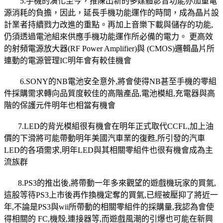
5.手機的演化至今，推陳出新的多媒體影音功能亦加重電
源消耗的負擔，因此，延長手機功能運作的時間，成為晶片設
計業者持續戮力改進的重點。再加上音樂下載與儲存的功能,
仍須透過電池組來供應手機功能運作所必備的電力。 更高效
的射頻電源放大器(RF Power Amplifier)與 (CMOS)邏輯晶片所
連動的電源管理IC明年會有較佳機會
6.SONY的NB電池安全意外,將會使得NB甚至手機的零組
件採購需求轉向品質度較佳的高階產品,電池模組,充電器與高
階的保護元件明年也相當有機會
7.LED的背光模組很有機會在明年正式取代CCFL,加上油
價的下滑將可能帶動明年美國汽車業的復甦,所引發的汽車
LED的各項需求,明年LED與其相關零組件也很有機會成為主
流族群
8.PS3的推出後,將帶動一年多來觀望的遊戲機玩家的買氣,
這股等待PS3上市後再作換機定奪的買氣,已經被壓抑了將近一
年,不論是PS3與wii所帶動的相關零組件的採購量,我認為會使
得相關的 FC,機殼,連接器等,而遊戲風潮的引爆也可能在新興