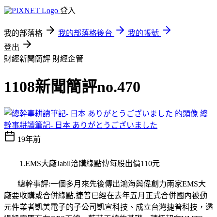
登入
我的部落格
我的部落格後台
我的帳號
登出
財經新聞簡評
財經企管
1108新聞簡評no.470
總
幹事耕讀筆記- 日本 ありがとうございました
19年前
1.EMS大廠Jabil洽購綠點傳每股出價110元
總幹事評:一個多月來先後傳出鴻海與偉創力兩家EMS大
廠要收購或合併綠點,捷普已經在去年五月正式合併國內被動
元件業者凱美電子的子公司凱宣科技、成立台灣捷普科技，透