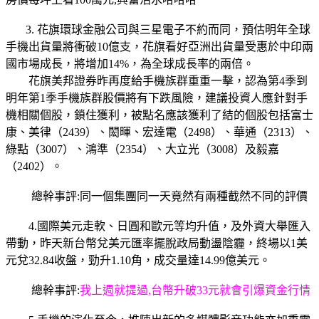
3. 花旗環球金融公司與三星電子不約而同，預估明年全球
手機出貨量將衝破10億支，花旗看好亞洲出貨量受惠於中印兩
國市場成長，將增加14%，為全球成長率的兩倍。
花旗美邦證券昨再度給手機族群重重一擊，認為第4季到
明年第1季手機族群股價將有下跌風險，建議投資人應針對手
機相關個股，鎖住獲利，被點名應該獲利了結的個股包括富士
康、美律（2439）、閎暉、宏達電（2498）、華通（2313）、
綠點（3007）、鴻準（2354）、大立光（3008）及毅嘉
（2402）。
總幹事評:同一個集團同一天竟然有兩種截然不同的評價
4.國際美元走軟、日圓和歐元等均升值，及外資大舉匯入
帶動，昨天新台幣兌美元匯率擺脫政局動盪陰霾，終場以1美
元兌32.84收盤，勁升1.10角，成交量達14.99億美元。
總幹事評:
我上週就提過,台幣升破33元就會引爆資金行情