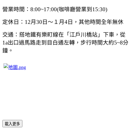
營業時間：
8:00~17:00(
咖啡廳營業到
15:30)
定休日：
12
月
30
日
～１月
4
日，其他時間全年無休
交通：搭地鐵有樂町線在「江戶川橋站」下車，從
1a
出口過馬路走到目白通左轉，步行時間大約
5~8
分
鐘。
載入更多