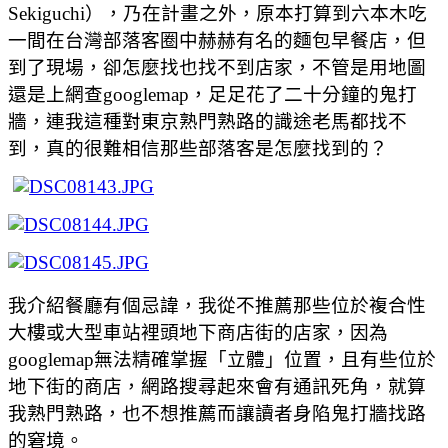
Sekiguchi
），乃在計畫之外，原本打算到六本木吃
一間在台灣部落客圈中赫赫有名的麵包早餐店，但
到了現場，卻怎麼找也找不到店家，不管是用地圖
還是上網查
googlema
p
，足足花了二十分鐘的鬼打
牆，連我這種對東京熟門熟路的識途老馬都找不
到，真的很難相信那些部落客是怎麼找到的？
我介紹餐廳有個忌諱，我從不推薦那些位於複合性
大樓或大型車站裡頭地下商店街的店家，因為
googlemap無法精確掌握「立體」位置，且有些位於
地下街的商店，網路搜尋起來會有通訊死角，就算
我熟門熟路，也不想推薦而讓讀者身陷鬼打牆找路
的窘境。