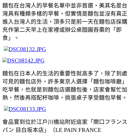
麵包在台灣人的早餐名單中並非首選，美其名是台
灣具有種類多樣的早餐，但實情是麵包並沒有真正
進入台灣人的生活，頂多只是前一天在麵包店採購
充作第二天早上在家裡或辦公桌囫圇吞棗的「即
食」。
麵包在日本人的生活的重要性就高多了，除了到處
可見的麵包店外，許多東京人選擇「麵包咖啡廳」
吃早餐，也就是到麵包店選麵包後，店家會幫忙加
熱，然後再搭配杯咖啡，挑張桌子享受麵包早餐。
會品嘗到位於江戶川橋站附近這家「関口フランス
パン
目白坂本店」（
LE PAIN FRANCE