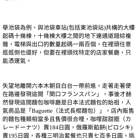
舉池袋為例，與池袋車站(包括東池袋站)共構的大樓
起碼十幾棟，十幾棟大樓之間的地下連通道錯綜複
雜，電梯與出口的數量起碼一兩百個，在裡頭任意
逛逛倒也還好，但要在裡頭找特定的店家餐廳，只
能憑運氣。
失望地離開六本木朝目白台一帶前進，走著走著便
在路邊發現這間「関口フランスパン」，事後才赫
然發現這間麵包咖啡廳是日本法式麵包的始祖，人
氣商品是「
Baguette
（法式長棍麵包）」，店內販售
的麵包種類相當多且售價很合哩，咖哩甜甜圈（カ
レードーナツ）賣
184
日圓，俄羅斯餡餅
(
ピロシキ
)
賣
195
日圓，各種三明治套餐也只賣七百多日圓。挑