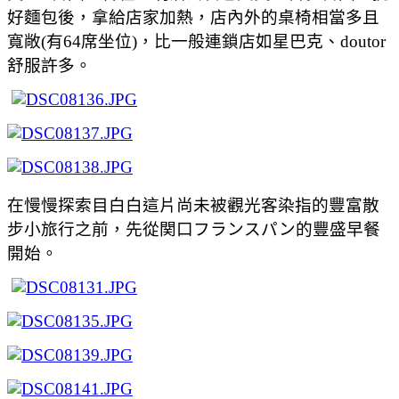
好麵包後，拿給店家加熱，店內外的桌椅相當多且
寬敞
(
有
64
席坐位
)
，比一般連鎖店如星巴克、
doutor
舒服許多。
在慢慢探索目白白這片尚未被觀光客染指的豐富散
步小旅行之前，先從関口フランスパン的豐盛早餐
開始。