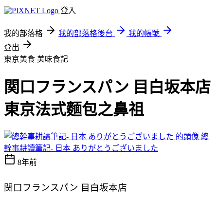
登入
我的部落格
我的部落格後台
我的帳號
登出
東京美食
美味食記
関口フランスパン 目白坂本店
東京法式麵包之鼻祖
總
幹事耕讀筆記- 日本 ありがとうございました
8年前
関口フランスパン
目白坂本店