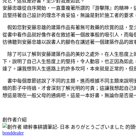
完它，這就是好書，至少對我是如此。
安藤忠雄從自序開始，一直重複著所謂的『游擊隊』的精神，
且堅持著自己設計的理念不肯妥協，無論是對於施工者的要求
假如您對安藤忠雄的建築作品有著無可救藥的欣賞的話，至少
從書中看作品就好像作者在敘述著一個故事般的吸引人，而每
彷彿聽到安藤忠雄以說書人的腳色在講述著一個建築作品的故
除了可以了解到安藤建築作品的美妙之處外，在人生態度上的
下，說明了自己人生態度上的堅持，令人動容，也正因為如此
達了。讓我想到人生道路上的許多坎坷，本來就是正常的，但
書中每個章節述說了不同的主題，進而根據不同主題來說明安
暗的影子中待過，才會深刻了解光明的可貴；這讓我想起自己
想這是現在一般父母的通病吧。這是一本好書，無論你是否是
創作者介紹
bonddealer