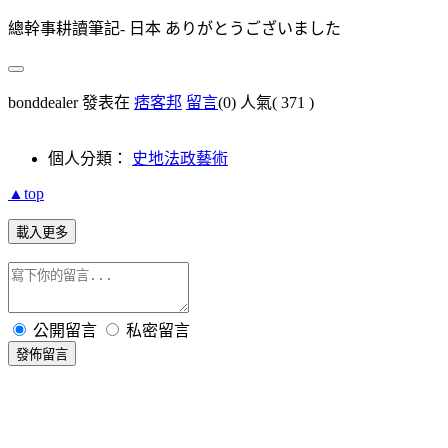
總幹事耕讀筆記- 日本 ありがとうございました
bonddealer 發表在
痞客邦
留言
(0)
人氣(
371
)
個人分類：
史地法政藝術
▲top
載入更多
公開留言
私密留言
發佈留言