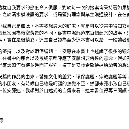
這樣自我要求的態度令人佩服，對於每一次的接案均秉持著如果
，之於清水模灌漿的要求，或是堅持理念與業主溝通設計，在在
我自己是如此，本書我想最大的好處，就是可以從書中得知安
個建案因為時空背景的不同，從書中娓娓道來每個建案的故事，
事，實在是很精彩，這是自己認為至少這本書可以給了一般讀者
堅持，以及對於環保議題上，安藤在本書上也述說了很多的觀
，在書中的序言以及最終章都呼應了安藤想要傳達的意念，假如
是應該如何看待並進而征服它，這正是安藤希望傳達給讀者的想
藤的作品的由來，譬如文化的差異、環保議題、宗教議題等等
的小朋友，有時候自己總是呵護的無微不至，然卻未讓小孩自己
一位安藤迷，我想對於自述式的自傳來看，這本書值得再三閱讀