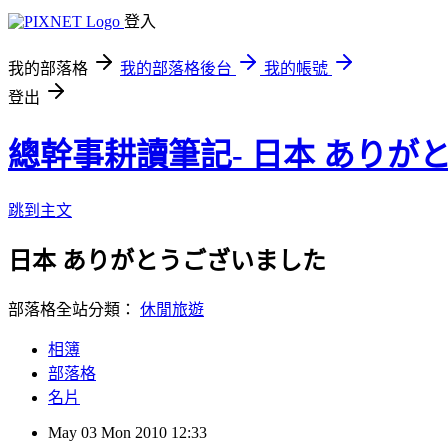
登入
我的部落格
我的部落格後台
我的帳號
登出
總幹事耕讀筆記- 日本 ありが
跳到主文
日本 ありがとうございました
部落格全站分類：
休閒旅遊
相簿
部落格
名片
May
03
Mon
2010
12:33