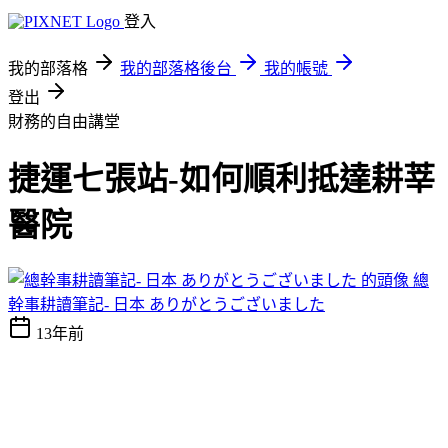
登入
我的部落格
我的部落格後台
我的帳號
登出
財務的自由講堂
捷運七張站-如何順利抵達耕莘
醫院
總
幹事耕讀筆記- 日本 ありがとうございました
13年前