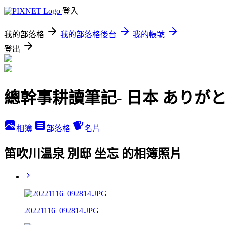
登入
我的部落格
我的部落格後台
我的帳號
登出
總幹事耕讀筆記- 日本 ありが
相簿
部落格
名片
笛吹川温泉 別邸 坐忘 的相簿照片
20221116_092814.JPG