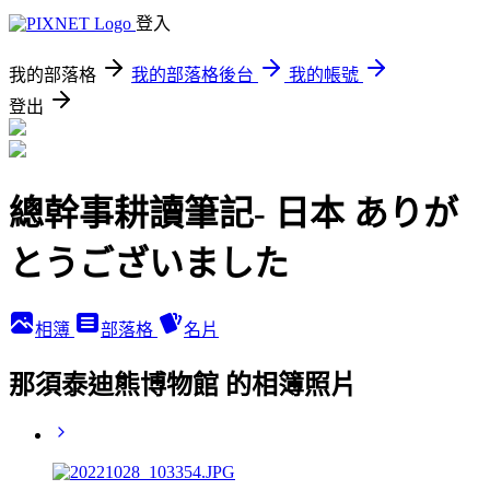
登入
我的部落格
我的部落格後台
我的帳號
登出
總幹事耕讀筆記- 日本 ありが
とうございました
相簿
部落格
名片
那須泰迪熊博物館 的相簿照片