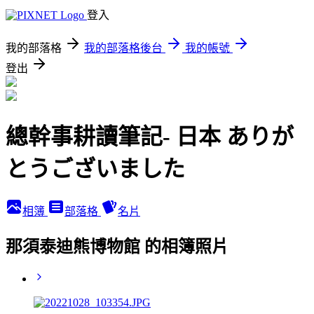
登入
我的部落格
我的部落格後台
我的帳號
登出
總幹事耕讀筆記- 日本 ありが
とうございました
相簿
部落格
名片
那須泰迪熊博物館 的相簿照片