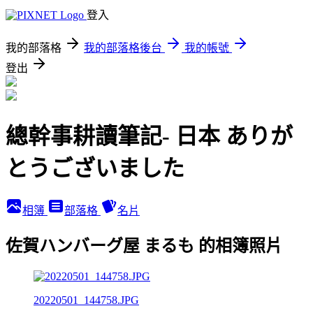
登入
我的部落格
我的部落格後台
我的帳號
登出
總幹事耕讀筆記- 日本 ありが
とうございました
相簿
部落格
名片
佐賀ハンバーグ屋 まるも 的相簿照片
20220501_144758.JPG