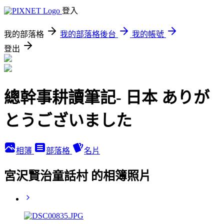
登入
我的部落格
我的部落格後台
我的帳號
登出
總幹事耕讀筆記- 日本 ありが
とうございました
相簿
部落格
名片
宮沢賢治童話村 的相簿照片