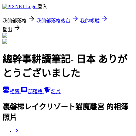
登入
我的部落格
我的部落格後台
我的帳號
登出
總幹事耕讀筆記- 日本 ありが
とうございました
相簿
部落格
名片
裏磐梯レイクリゾート猫魔離宮 的相簿
照片