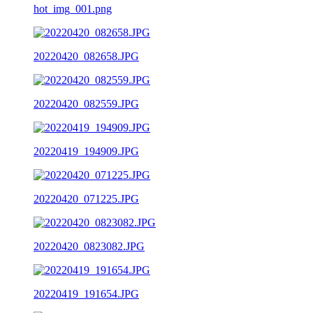
hot_img_001.png
20220420_082658.JPG
20220420_082559.JPG
20220419_194909.JPG
20220420_071225.JPG
20220420_0823082.JPG
20220419_191654.JPG