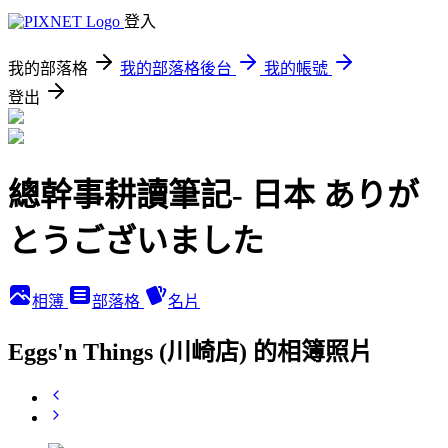
登入
我的部落格
我的部落格後台
我的帳號
登出
總幹事耕讀筆記- 日本 ありが
とうございました
相簿
部落格
名片
Eggs'n Things (川崎店) 的相簿照片