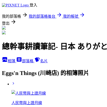
登入
我的部落格
我的部落格後台
我的帳號
登出
總幹事耕讀筆記- 日本 ありが
相簿
部落格
名片
Eggs'n Things (川崎店) 的相簿照片
人民幣與上證月線