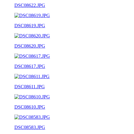
DSC08622.JPG
DSC08619.JPG
DSC08620.JPG
DSC08617.JPG
DSC08611.JPG
DSC08610.JPG
DSC08583.JPG