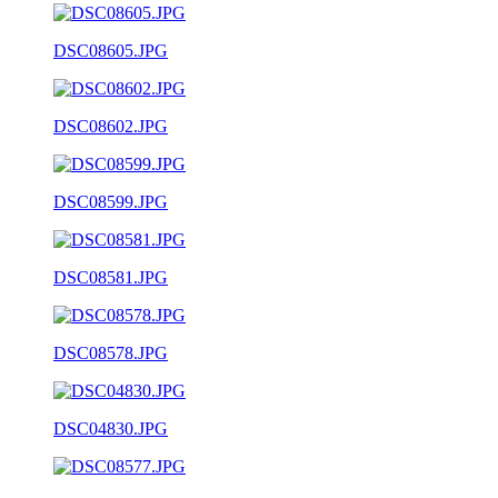
DSC08605.JPG
DSC08602.JPG
DSC08599.JPG
DSC08581.JPG
DSC08578.JPG
DSC04830.JPG