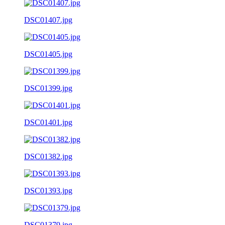
DSC01407.jpg
DSC01405.jpg
DSC01399.jpg
DSC01401.jpg
DSC01382.jpg
DSC01393.jpg
DSC01379.jpg