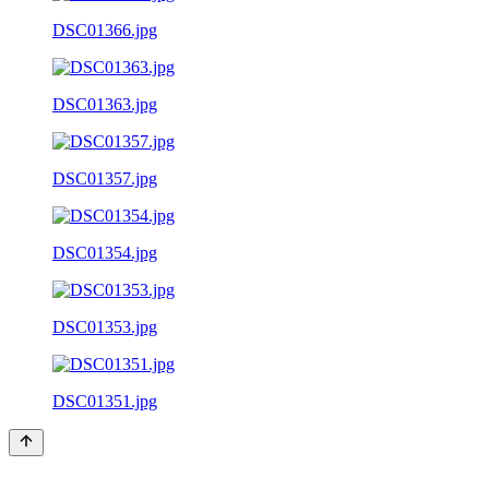
DSC01366.jpg
DSC01363.jpg
DSC01357.jpg
DSC01354.jpg
DSC01353.jpg
DSC01351.jpg