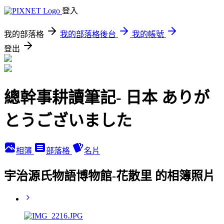
登入
我的部落格
我的部落格後台
我的帳號
登出
總幹事耕讀筆記- 日本 ありが
とうございました
相簿
部落格
名片
宇治源氏物語博物館-花散里 的相簿照片