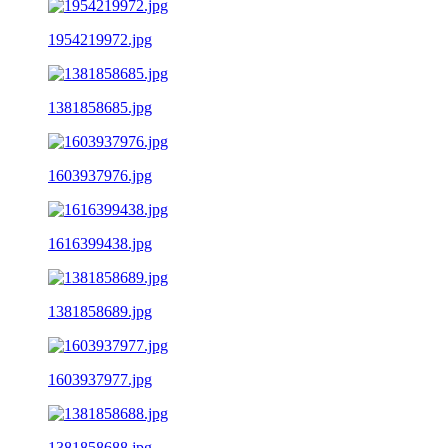
1954219972.jpg
1381858685.jpg
1603937976.jpg
1616399438.jpg
1381858689.jpg
1603937977.jpg
1381858688.jpg