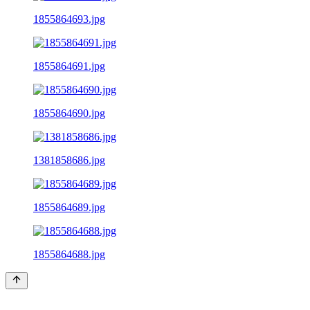
1855864693.jpg
1855864691.jpg
1855864690.jpg
1381858686.jpg
1855864689.jpg
1855864688.jpg