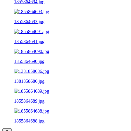
1855864694.jpg
1855864693.jpg
1855864691.jpg
1855864690.jpg
1381858686.jpg
1855864689.jpg
1855864688.jpg