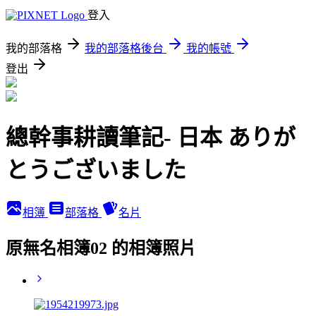
登入
我的部落格
我的部落格後台
我的帳號
登出
總幹事耕讀筆記- 日本 ありが
とうございました
相簿
部落格
名片
原無名相簿02 的相簿照片