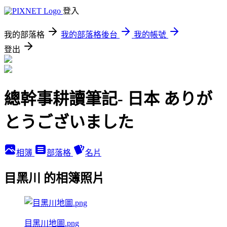
登入
我的部落格
我的部落格後台
我的帳號
登出
總幹事耕讀筆記- 日本 ありが
とうございました
相簿
部落格
名片
目黑川 的相簿照片
目黑川地圖.png