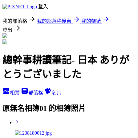
登入
我的部落格
我的部落格後台
我的帳號
登出
總幹事耕讀筆記- 日本 ありが
とうございました
相簿
部落格
名片
原無名相簿01 的相簿照片