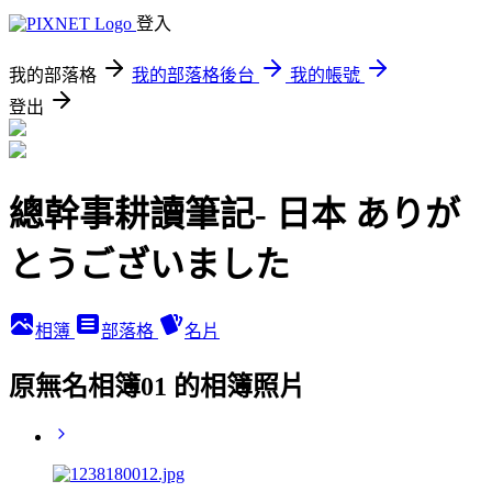
登入
我的部落格
我的部落格後台
我的帳號
登出
總幹事耕讀筆記- 日本 ありが
とうございました
相簿
部落格
名片
原無名相簿01 的相簿照片